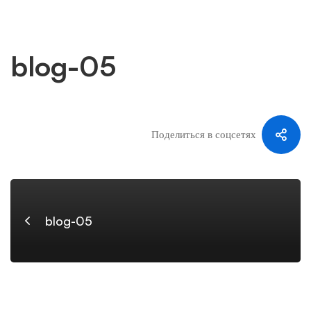
blog-05
blog-
05
Поделиться в соцсетях
blog-05