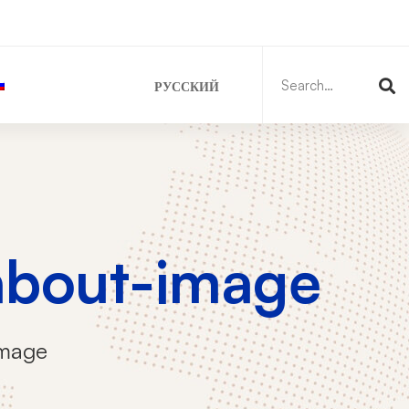
Search
for:
РУССКИЙ
about-image
image