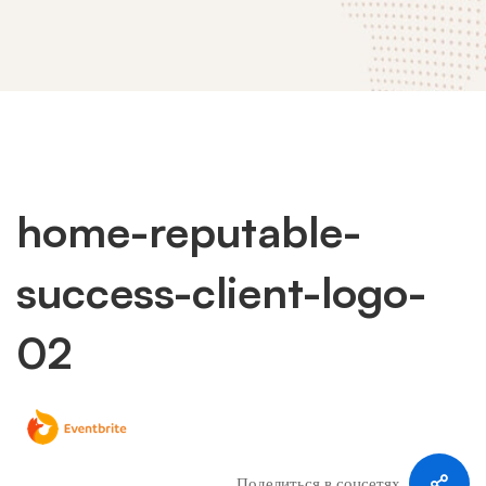
home-reputable-
home-
success-client-logo-
reputable-
02
success-
client-
Поделиться в соцсетях