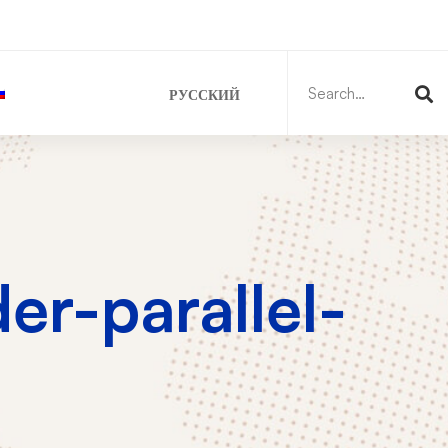
Search
for:
РУССКИЙ
er-parallel-