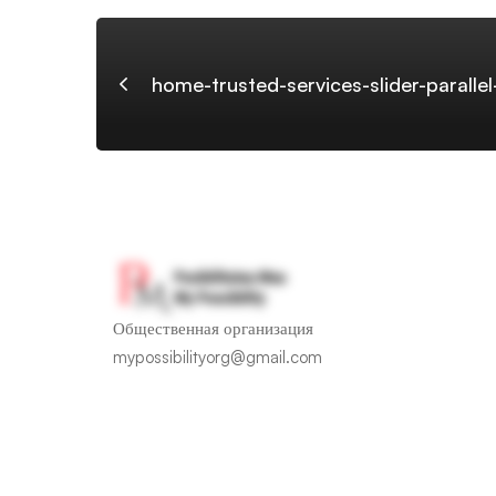
slider-
home-trusted-services-slider-paralle
parallel-
image-
06
Общественная организация
mypossibilityorg@gmail.com