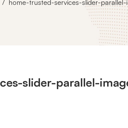
home-trusted-services-slider-parallel
ces-slider-parallel-ima