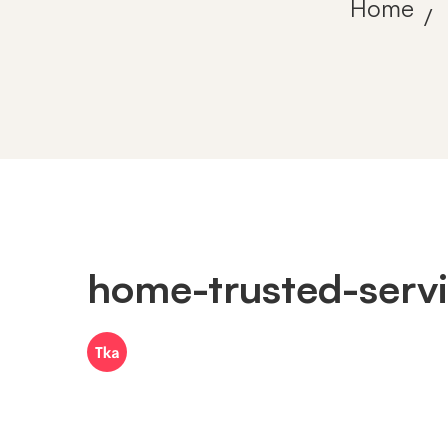
Home
home-trusted-servi
home-
trusted-
services-