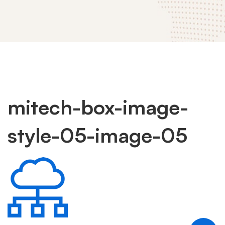
mitech-box-image-
mitech-
style-05-image-05
box-
image-
style-