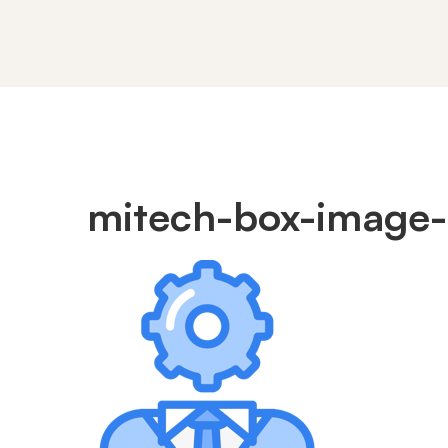
mitech-box-image-
mitech-
box-
image-
style-