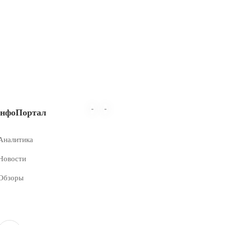
-
-
нфоПортал
Аналитика
Новости
Обзоры