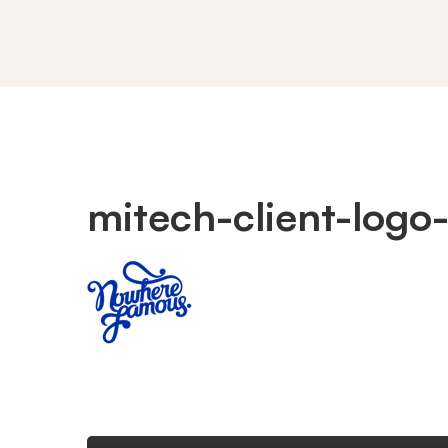
mitech-client-logo
mitech-
client-
logo-
01-