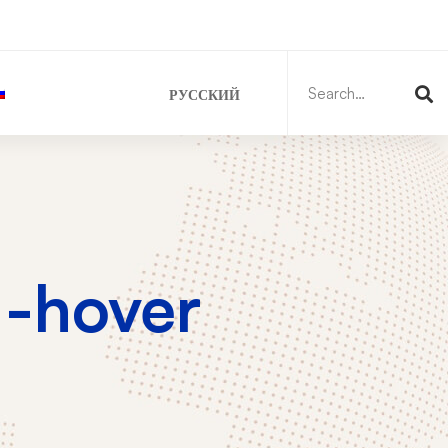
Search
for:
РУССКИЙ
1-hover