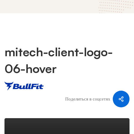
mitech-client-logo-
mitech-
06-hover
client-
logo-
Поделиться в соцсетях
06-