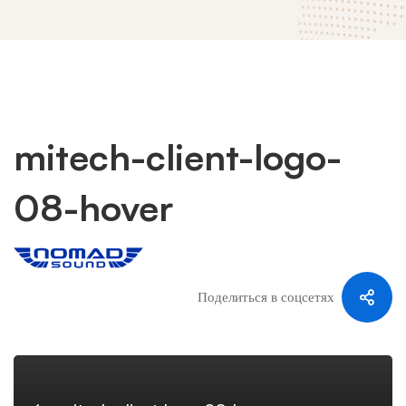
mitech-client-logo-
mitech-
08-hover
client-
logo-
Поделиться в соцсетях
08-