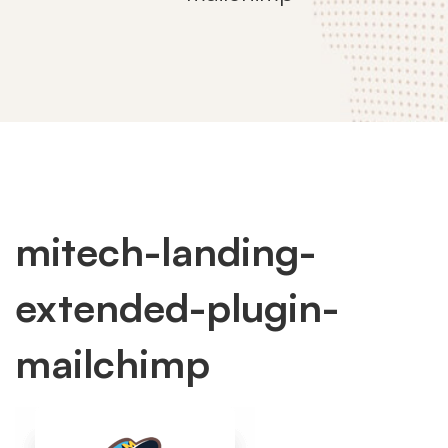
mitech-landing-
mitech-
extended-plugin-
landing-
mailchimp
extended-