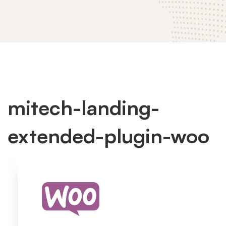
mitech-landing-
mitech-
extended-plugin-woo
landing-
extended-
plugin-