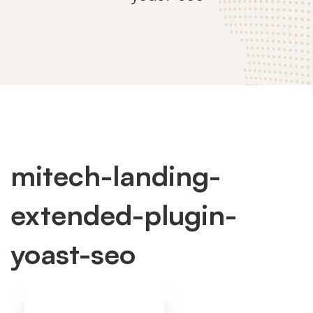
mitech-landing-
mitech-
extended-plugin-
landing-
yoast-seo
extended-