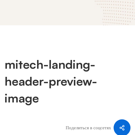
mitech-landing-
mitech-
header-preview-
landing-
image
header-
preview-
Поделиться в соцсетях