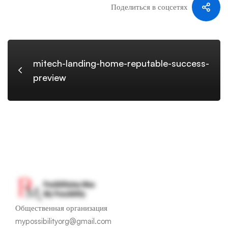
reputable-
Поделиться в соцсетях
success-
mitech-landing-home-reputable-success-
preview
preview
Общественная организация
mypossibilityorg@gmail.com