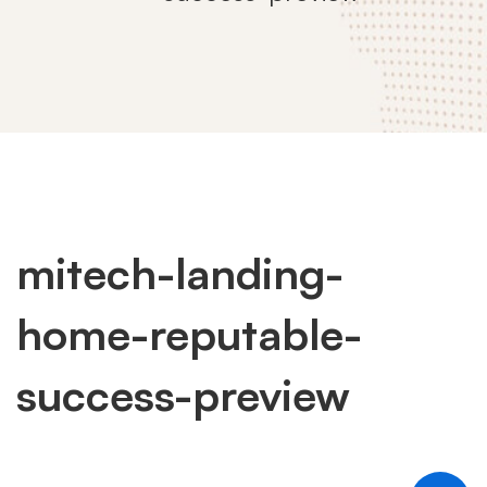
mitech-landing-
mitech-
home-reputable-
landing-
success-preview
home-