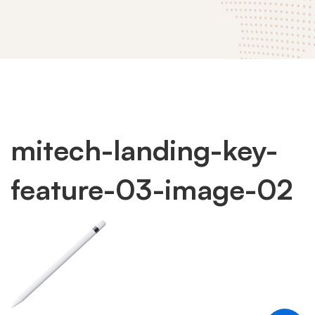
mitech-landing-key-
mitech-
feature-03-image-02
landing-
key-
feature-