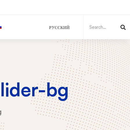
Search
for:
РУССКИЙ
lider-bg
g