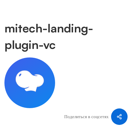
mitech-landing-
mitech-
plugin-vc
landing-
plugin-
vc
Поделиться в соцсетях