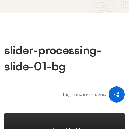
slider-processing-
slider-
slide-01-bg
processing-
slide-
Поделиться в соцсетях
01-