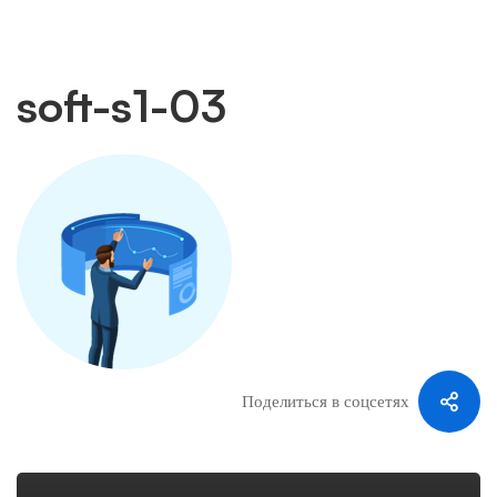
soft-s1-03
soft-
s1-
03
Поделиться в соцсетях