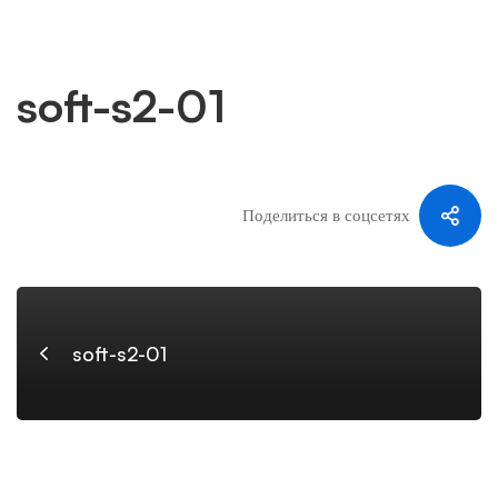
soft-s2-01
soft-
s2-
Поделиться в соцсетях
01
soft-s2-01