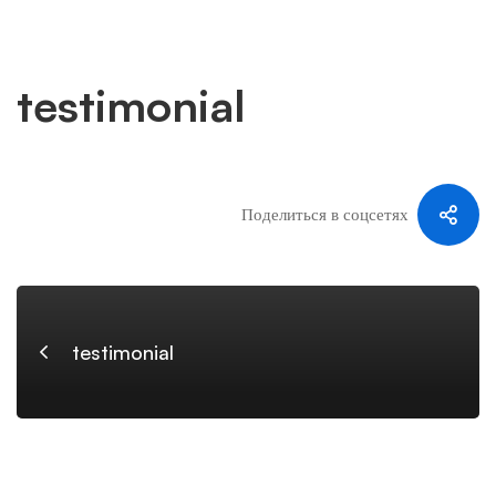
testimonial
testimonial
Поделиться в соцсетях
testimonial